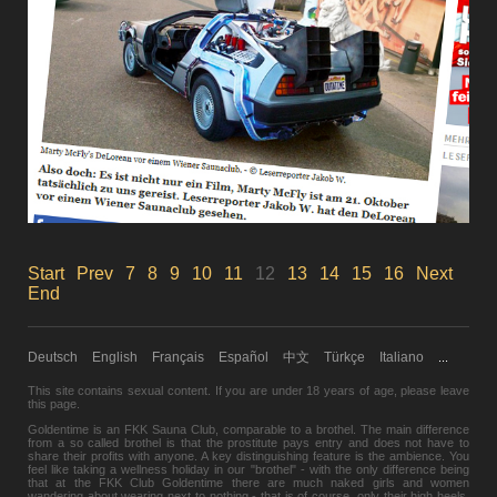
Start
Prev
7
8
9
10
11
12
13
14
15
16
Next
End
Deutsch
English
Français
Español
中文
Türkçe
Italiano
...
This site contains sexual content. If you are under 18 years of age,
please leave
this page.
Goldentime is an FKK Sauna Club, comparable to a brothel. The main difference
from a so called brothel is that the prostitute pays entry and does not have to
share their profits with anyone. A key distinguishing feature is the ambience. You
feel like taking a wellness holiday in our "brothel" - with the only difference being
that at the FKK Club Goldentime there are much naked girls and women
wandering about wearing next to nothing - that is of course, only their high heels.