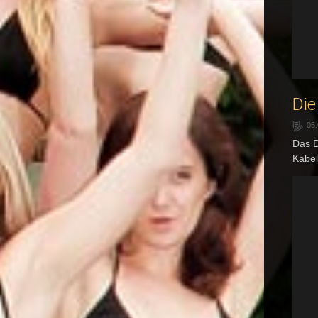
Die
05
Das D
Kabel