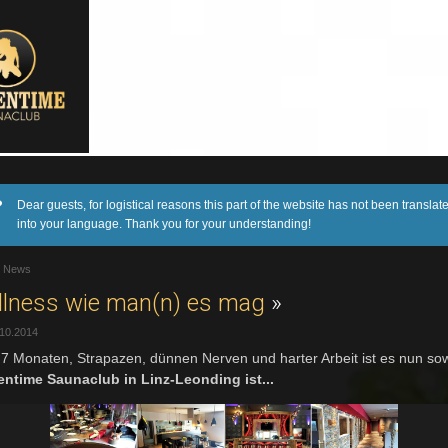
Dear guests, for logistical reasons this part of the website has not been translat
into your language. Thank you for your understanding!
-
News
lness wie man(n) es mag
»
.10.2014
7 Monaten, Strapazen, dünnen Nerven und harter Arbeit ist es nun sow
ntime Saunaclub in Linz-Leonding ist...