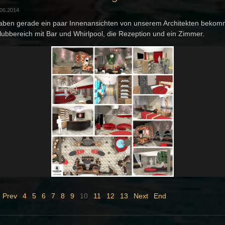
.06.2014
aben gerade ein paar Innenansichten von unserem Architekten bekom
lubbereich mit Bar und Whirlpool, die Rezeption und ein Zimmer.
Prev
4
5
6
7
8
9
10
11
12
13
Next
End