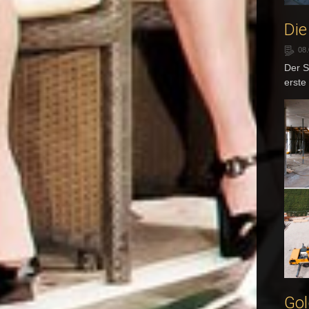
Die
08
Der S
erste
Gol