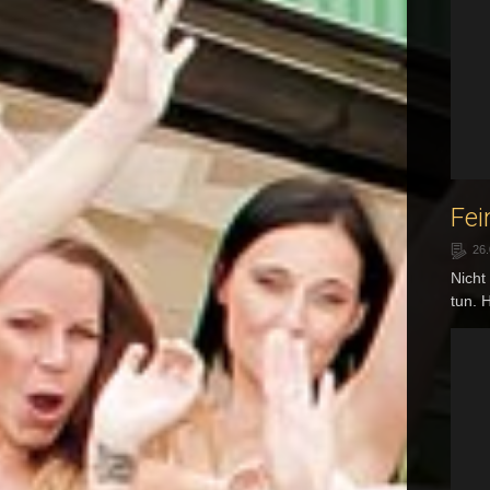
Fei
26
Nicht
tun. 