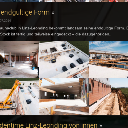
 endgültige Form
»
.07.2014
aunaclub in Linz-Leonding bekommt langsam seine endgültige Form. 
 Stock ist fertig und teilweise eingedeckt – die dazugehörigen...
dentime Linz-Leonding von innen
»