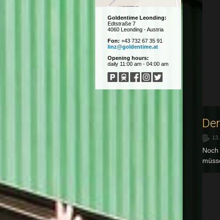
Goldentime
Leonding:
Edtstraße 7
4060 Leonding - Austria
Fon:
+43 732 67 35 91
linz@goldentime.at
Opening hours:
daily 11:00 am - 04:00 am
Der
13
Noch 
müsse