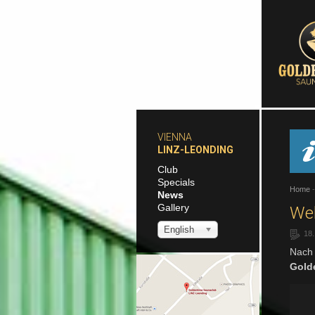
VIENNA
LINZ-LEONDING
Club
Specials
Home
News
Gallery
Wel
English
18
Nach 
Golde