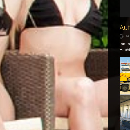
Au
14
Innen
Hocht