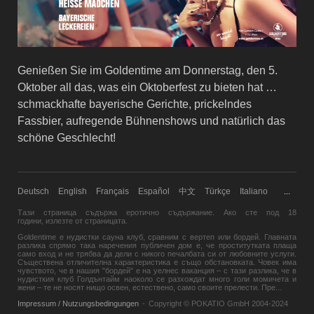
Genießen Sie im Goldentime am Donnerstag, den 5.
Oktober all das, was ein Oktoberfest zu bieten hat …
schmackhafte bayerische Gerichte, prickelndes
Fassbier, aufregende Bühnenshows und natürlich das
schöne Geschlecht!
Deutsch
English
Français
Español
中文
Türkçe
Italiano
...
Тази страница съдържа еротично съдържание. Ако сте под 18
години,
излезте
от страницата.
Goldentime е нудистки сауна клуб, сравним с вертеп или бордей. Главната
разлика спрямо така наречения публичен дом е, че проститутката плаща
само вход и не трябва да дели с никого печалбата си от любовните услуги.
Съществена отличителна характеристика е също обстановката. Човек има
чувството, че в нашия "бордей" е на уелнес ваканция – с тази разлика, че в
нудисткия клуб Голдънтайм наоколо се разхождат много голи момичета и
жени – те не носят нищо освен, естествено, само своите прелести. Пре
...
Impressum / Nutzungsbedingungen
-
Copyright © POKATIO GmbH 2004-2024