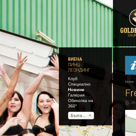
ВИЕНА
ЛИНЦ-
ЛЕОНДИНГ
Клуб
Home
Специално
Новини
Fr
Галерия
Обиколка на
29
360°
Български