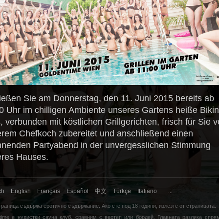
eßen Sie am Donnerstag, den 11. Juni 2015 bereits ab
0 Uhr im chilligen Ambiente unseres Gartens heiße Bikin
s, verbunden mit köstlichen Grillgerichten, frisch für Sie 
rem Chefkoch zubereitet und anschließend einen
nenden Partyabend in der unvergesslichen Stimmung
res Hauses.
ch
English
Français
Español
中文
Türkçe
Italiano
...
траница съдържа еротично съдържание. Ако сте под 18 години,
излезте
от страницата.
time е нудистки сауна клуб, сравним с вертеп или бордей. Главната разлика спря