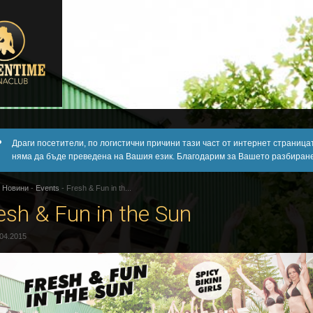
Драги посетители, по логистични причини тази част от интернет страница
няма да бъде преведена на Вашия език. Благодарим за Вашето разбиране
-
Новини
-
Events
-
Fresh & Fun in th...
esh & Fun in the Sun
.04.2015