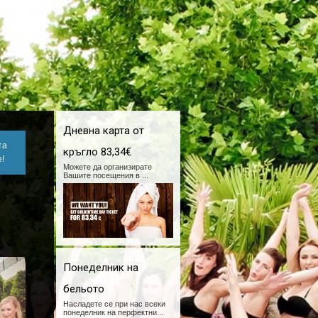
Дневна карта от
та
кръгло 83,34€
!
Можете да организирате
Вашите посещения в
...
Понеделник на
бельото
Насладете се при нас всеки
понеделник на перфектни
...