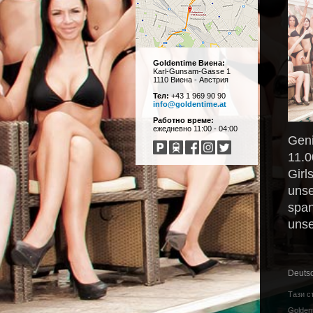
Goldentime Виена:
Karl-Gunsam-Gasse 1
1110 Виена - Австрия
Тел:
+43 1 969 90 90
info@goldentime.at
Работно време:
ежедневно 11:00 - 04:00
Geni
11.0
Girl
unse
span
unse
Deuts
Тази с
Golden