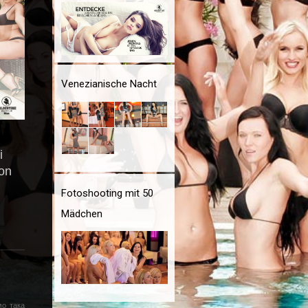
Venezianische Nacht
i
von
Fotoshooting mit 50
Mädchen
мо така