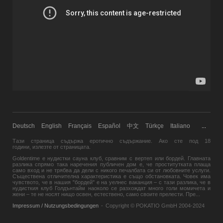
Deutsch
English
Français
Español
中文
Türkçe
Italiano
...
Тази страница съдържа еротично съдържание. Ако сте под 18
години,
излезте
от страницата.
Goldentime е нудистки сауна клуб, сравним с вертеп или бордей. Главната
разлика спрямо така наречения публичен дом е, че проститутката плаща
само вход и не трябва да дели с никого печалбата си от любовните услуги.
Съществена отличителна характеристика е също обстановката. Човек има
чувството, че в нашия "бордей" е на уелнес ваканция – с тази разлика, че в
нудисткия клуб Голдънтайм наоколо се разхождат много голи момичета и
жени – те не носят нищо освен, естествено, само своите прелести. Пре
...
Impressum / Nutzungsbedingungen
-
Copyright © POKATIO GmbH 2004-2024