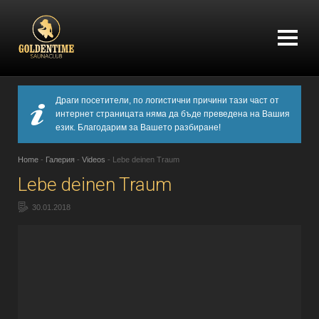
Драги посетители, по логистични причини тази част от
интернет страницата няма да бъде преведена на Вашия
език. Благодарим за Вашето разбиране!
Home
-
Галерия
-
Videos
-
Lebe deinen Traum
Lebe deinen Traum
30.01.2018