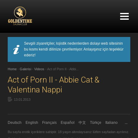
Sevgili ziyaretçiler, lojistik nedenlerden dolayı web sitesinin
bu kısmı kendi dilinize çevrilemiyor. Anlayışınız için teşekkür
ederiz!
Home
-
Galerisi
-
Videos
-
Act of Porn II - Abbi...
Act of Porn II - Abbie Cat &
Valentina Nappi
13.01.2013
Deutsch
English
Français
Español
中文
Türkçe
Italiano
...
Bu sayfa erotik içeriklere sahiptir. 18 yaşın altındaysanız
lütfen sayfadan ayrılınız
.