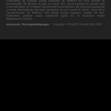
Goldentime, bir çıplaklar sauna kulübüdür, bir randevu evi veya genelev ile
kıyaslanabilir. Bir genelev ile olan en büyük fark, hayat kadınlarının burada giriş
ücreti ödemeleri ve verdikleri hizmetlerden kazandıklarını hiç kimseyle paylaşmak
zorunda olmamalarıdır. Buradaki ambiyans da çok önemli bir farktır. İnsan bizim
"genelevimizde" bir Wellness tatili yaptığı hissine kapılıyor, aradaki tek fark,
Goldentime çıplaklar sauna kulübünde çıplak kız ve kadınların etrafta
dolaşmasıdır, yüksek
...
Impressum / Nutzungsbedingungen
-
Copyright © POKATIO GmbH 2004-2024