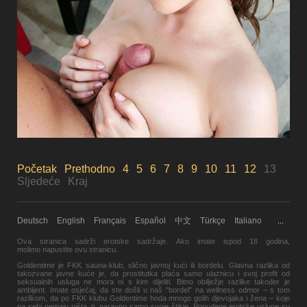
Početak
Prethodno
4
5
6
7
8
9
10
11
12
13
Sljedeće
Kraj
Deutsch
English
Français
Español
中文
Türkçe
Italiano
...
Ova stranica sadrži erotske sadržaje. Ako imate ispod 18 godina,
molimo
napustite
ovu stranicu.
Goldentime je FKK sauna-klub, slično javnoj kući ili bordelu. Glavna razlika od
takozvane javne kuće je, da prostitutka plaća samo ulaznicu i svoj profit od
seksualnih usluga ne mora ni s kim dijeliti. Bitno obilježje razlike također je
ambijent. Imate osjećaj, da ste došli u naš "bordel" na wellness odmor – s tom
razlikom, da po FKK klubu Goldentime hoda mnogo golih djevojaka i žena – koje
na sebi nemaju ništa, tj. naravno samo svoje štikle. Ponuđene erotske usluge su