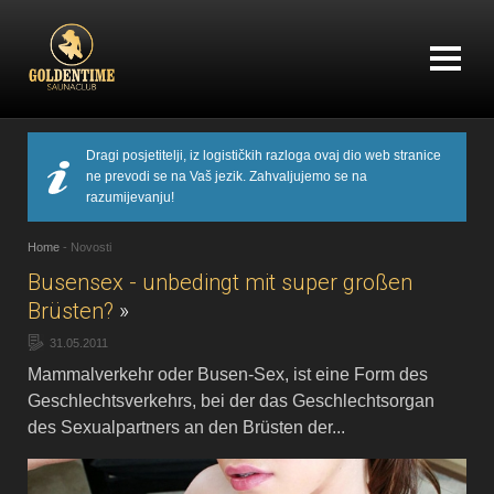
Dragi posjetitelji, iz logističkih razloga ovaj dio web stranice
ne prevodi se na Vaš jezik. Zahvaljujemo se na
razumijevanju!
Home
-
Novosti
Busensex - unbedingt mit super großen
Brüsten?
»
31.05.2011
Mammalverkehr oder Busen-Sex, ist eine Form des
Geschlechtsverkehrs, bei der das Geschlechtsorgan
des Sexualpartners an den Brüsten der...