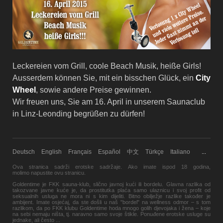
Leckereien vom Grill, coole Beach Musik, heiße Girls!
Ausserdem können Sie, mit ein bisschen Glück, ein
City
Wheel
, sowie andere Preise gewinnen.
Wir freuen uns, Sie am 16. April in unserem Saunaclub
in Linz-Leonding begrüßen zu dürfen!
Deutsch
English
Français
Español
中文
Türkçe
Italiano
...
Ova stranica sadrži erotske sadržaje. Ako imate ispod 18 godina,
molimo
napustite
ovu stranicu.
Goldentime je FKK sauna-klub, slično javnoj kući ili bordelu. Glavna razlika od
takozvane javne kuće je, da prostitutka plaća samo ulaznicu i svoj profit od
seksualnih usluga ne mora ni s kim dijeliti. Bitno obilježje razlike također je
ambijent. Imate osjećaj, da ste došli u naš "bordel" na wellness odmor – s tom
razlikom, da po FKK klubu Goldentime hoda mnogo golih djevojaka i žena – koje
na sebi nemaju ništa, tj. naravno samo svoje štikle. Ponuđene erotske usluge su
jednake, ali često
...