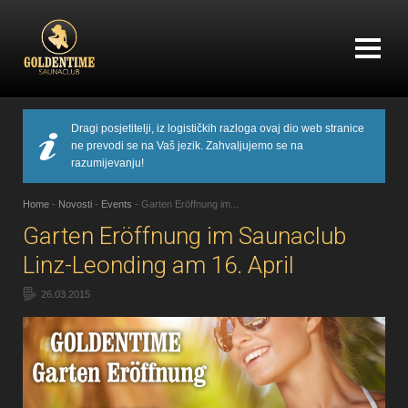
Dragi posjetitelji, iz logističkih razloga ovaj dio web stranice
ne prevodi se na Vaš jezik. Zahvaljujemo se na
razumijevanju!
Home
-
Novosti
-
Events
-
Garten Eröffnung im...
Garten Eröffnung im Saunaclub
Linz-Leonding am 16. April
26.03.2015