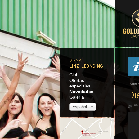
VIENA
LINZ-LEONDING
Club
Ofertas
Home
especiales
Novedades
Di
Galería
05
Español