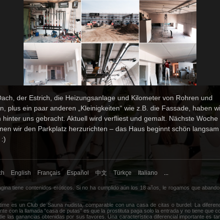
ach, der Estrich, die Heizungsanlage und Kilometer von Rohren und
n, plus ein paar anderen „Kleinigkeiten“ wie z.B. die Fassade, haben wi
 hinter uns gebracht. Aktuell wird verfliest und gemalt. Nächste Woche
nen wir den Parkplatz herzurichten – das Haus beginnt schön langsam
:)
ch
English
Français
Español
中文
Türkçe
Italiano
...
gina tiene contenidos eróticos. Si no ha cumplido aún los 18 años, le rogamos que
abando
time es un Club de Sauna nudista, comparable con una casa de citas o burdel. La diferen
nte con la llamada “casa de putas” es que la prostituta paga solo la entrada y no tiene que c
ie las ganancias obtenidas por sus favores. Una característica diferencial importante es ta