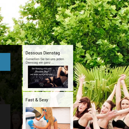
Dessous Dienstag
o
Genießen Sie bei uns jeden
Dienstag ein ganz
...
Fast & Sexy