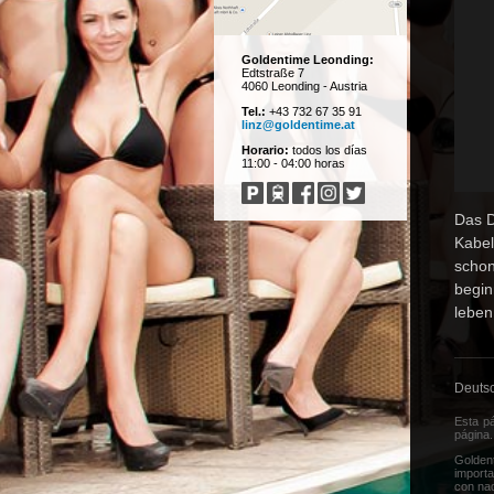
Goldentime
Leonding:
Edtstraße 7
4060 Leonding - Austria
Tel.:
+43 732 67 35 91
linz@goldentime.at
Horario:
todos los días
11:00 - 04:00 horas
Das D
Kabel
schon
begin
leben 
Deuts
Esta pá
página
.
Golden
importa
con nad