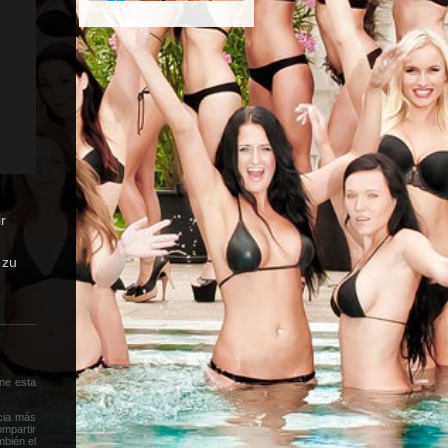
r
 zu
ne esta
cia más
ompartir
mbién el