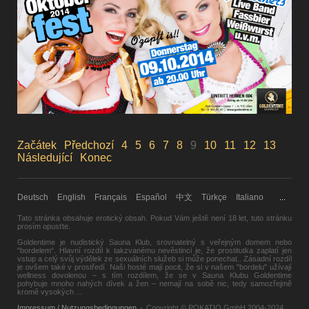
Začátek
Předchozí
4
5
6
7
8
9
10
11
12
13
Následující
Konec
Deutsch
English
Français
Español
中文
Türkçe
Italiano
...
Tato stránka obsahuje erotický obsah. Pokud Vám ještě není 18 let, tuto stránku
prosím opusťte
.
Goldentime je nudistický Sauna Klub, srovnatelný s veřejným domem nebo
"bordelem“. Hlavní rozdíl k takzvanému nevěstinci je, že prostitutka zaplatí jen
vstup a celý svůj výdělek ze sexuálních služeb si může ponechat.. Zásadní rozdíl
je ovšem také v prostředí. Naši hosté mají pocit, že si v našem "bordelu" užívají
wellness dovolenou – s tím rozdílem, že se v Sauna Klubu Goldentime
pohybuje mnoho nahých dívek a žen – nemají na sobě nic, tedy samozřejmě
kromě vysokých
...
Impressum / Nutzungsbedingungen
-
Copyright © POKATIO GmbH 2004-2024