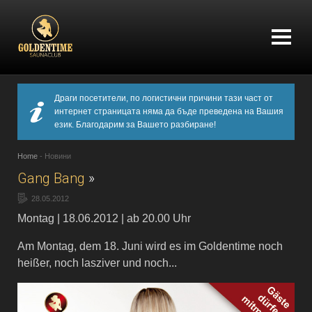
Драги посетители, по логистични причини тази част от
интернет страницата няма да бъде преведена на Вашия
език. Благодарим за Вашето разбиране!
Home
-
Новини
Gang Bang
»
28.05.2012
Montag | 18.06.2012 | ab 20.00 Uhr
Am Montag, dem 18. Juni wird es im Goldentime noch
heißer, noch lasziver und noch...