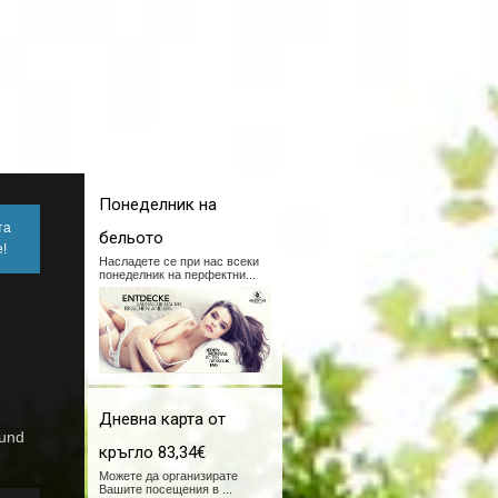
Понеделник на
та
бельото
!
Насладете се при нас всеки
понеделник на перфектни
...
Дневна карта от
 und
кръгло 83,34€
Можете да организирате
Вашите посещения в
...