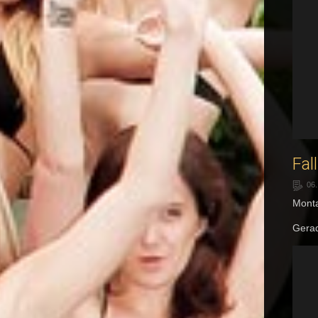
Fal
06.
Monta
Gerad