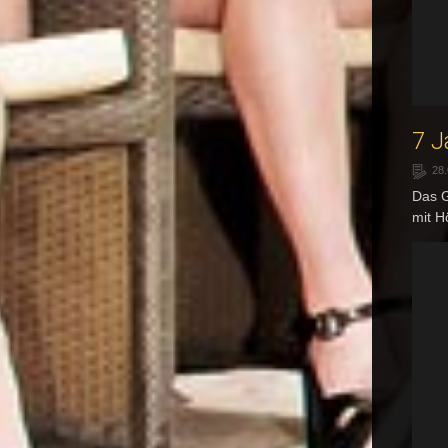
7 J
28.
Das G
mit H