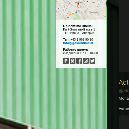
Goldentime Виена:
Karl-Gunsam-Gasse 1
1110 Виена - Австрия
Тел:
+43 1 969 90 90
info@goldentime.at
Работно време:
ежедневно 11:00 - 04:00
Act
05
Monta
Vermu