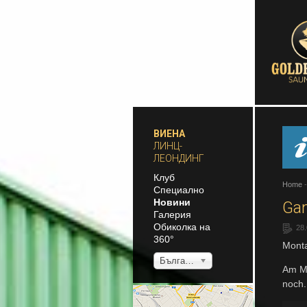
ВИЕНА
ЛИНЦ-
ЛЕОНДИНГ
Клуб
Home
Специално
Новини
Ga
Галерия
Обиколка на
28
360°
Monta
Български
Am Mo
noch.