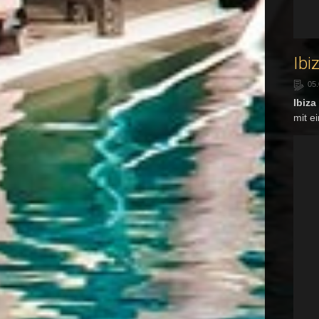
Ibi
05.
Ibiza
mit e