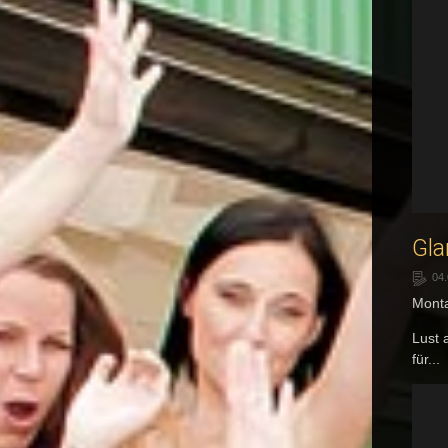
Gla
04
Monta
Lust 
für...