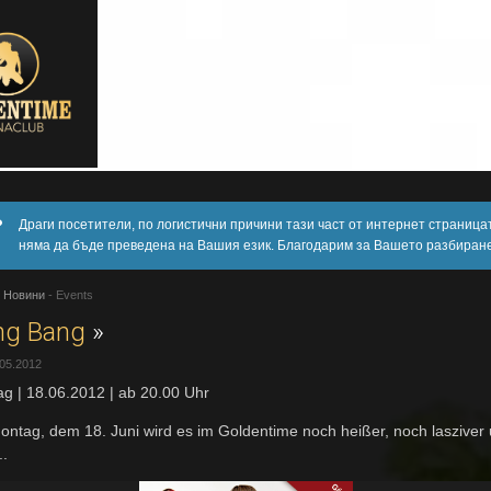
Драги посетители, по логистични причини тази част от интернет страница
няма да бъде преведена на Вашия език. Благодарим за Вашето разбиране
-
Новини
-
Events
ng Bang
»
.05.2012
g | 18.06.2012 | ab 20.00 Uhr
ntag, dem 18. Juni wird es im Goldentime noch heißer, noch lasziver
..