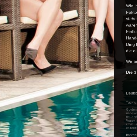
Wie i
Fakto
stehe
waren
Einfl
Hande
Ding 
die e
Wir 
Die 3
Deuts
Тази с
Golden
нарече
печалб
Човек 
клуб Г
естест
Impres