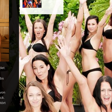
det.
ubs
 von
ck.
tört