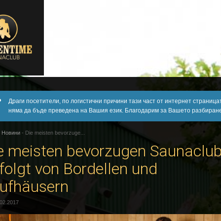
Драги посетители, по логистични причини тази част от интернет страница
няма да бъде преведена на Вашия език. Благодарим за Вашето разбиране
-
Новини
-
Die meisten bevorzuge...
e meisten bevorzugen Saunaclu
folgt von Bordellen und
ufhäusern
.02.2017