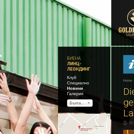
ВИЕНА
ЛИНЦ-
ЛЕОНДИНГ
Клуб
Home
Специално
Новини
Di
Галерия
ge
Български
La
02