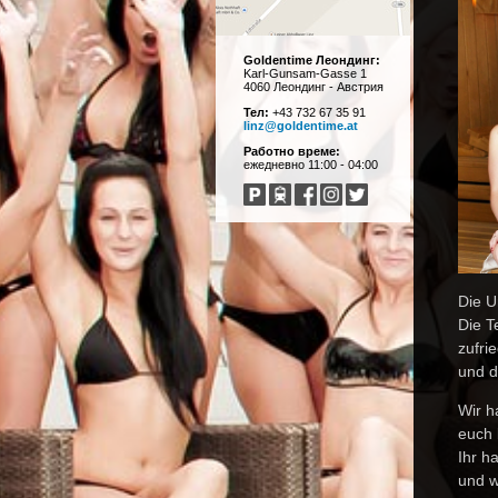
Goldentime Леондинг:
Karl-Gunsam-Gasse 1
4060 Леондинг - Австрия
Тел:
+43 732 67 35 91
linz@goldentime.at
Работно време:
ежедневно 11:00 - 04:00
Die U
Die T
zufri
und d
Wir h
euch 
Ihr h
und w