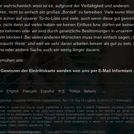
hr wahrscheinlich wisst ist es, aufgrund der Vielfältigkeit und anderen
ren, nicht so einfach ein großes „Bordell“ zu betreiben. Viele eurer W
n schon auf unserer To-do-Liste und viele, auch wenn diese gut gemei
, nicht denn auf vieles haben wir keinen Einfluss bzw. dürfen wir keine
uss nehmen oder wir sind durch gesetzliche Bestimmungen in unserem
ln blockiert. Bei vielen anderen Wünschen muss man einfach sagen „
braucht Weile“ und weil wir sehr daran arbeiten besser als gut zu sein,
ine oder andere Sache auch ein wenig länger dauern.
bemühen uns.
 Gewinner der Eintrittskarte werden von uns per E-Mail Informiert.
ch
English
Français
Español
中文
Türkçe
Italiano
...
траница съдържа еротично съдържание. Ако сте под 18 години,
излезте
от страницата.
time е нудистки сауна клуб, сравним с вертеп или бордей. Главната разлика спря
ния публичен дом е, че проститутката плаща само вход и не трябва да дели с
ата си от любовните услуги. Съществена отличителна характеристика е също обстан
има чувството, че в нашия "бордей" е на уелнес ваканция – с тази разлика, че в ну
олдънтайм наоколо се разхождат много голи момичета и жени – те не носят нищо
вено, само своите прелести. Пре
...
sum / Nutzungsbedingungen
-
Copyright © POKATIO GmbH 2004-2024