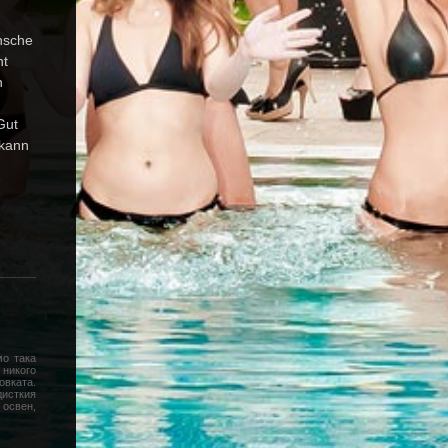
ünsche
nt
n
Gut
 kann
мо така
 никого
овката.
дисткия
 освен,