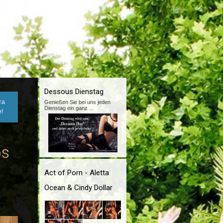
Dessous Dienstag
та
Genießen Sie bei uns jeden
Dienstag ein ganz
...
!
bs
Act of Porn - Aletta
Ocean & Cindy Dollar