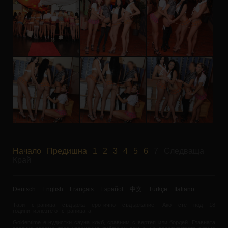
Начало
Предишна
1
2
3
4
5
6
7
Следваща
Край
Deutsch
English
Français
Español
中文
Türkçe
Italiano
...
Тази страница съдържа еротично съдържание. Ако сте под 18
години,
излезте
от страницата.
Goldentime е нудистки сауна клуб, сравним с вертеп или бордей. Главната