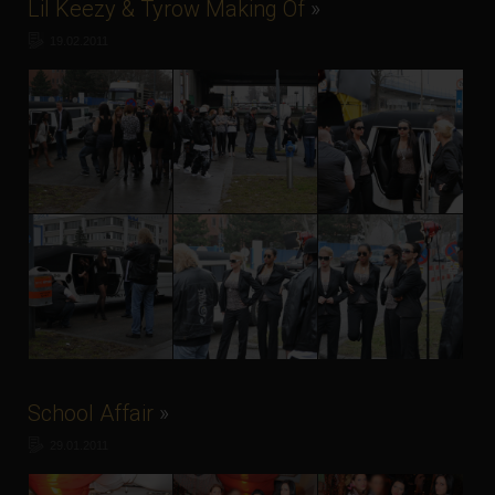
Lil Keezy & Tyrow Making Of
»
19.02.2011
School Affair
»
29.01.2011