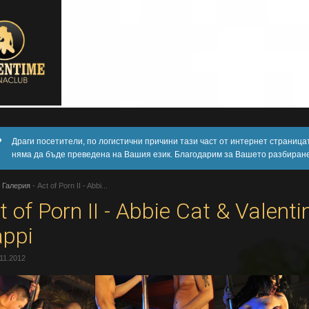
Драги посетители, по логистични причини тази част от интернет страница
няма да бъде преведена на Вашия език. Благодарим за Вашето разбиране
-
Галерия
-
Act of Porn II - Abbi...
t of Porn II - Abbie Cat & Valenti
ppi
11.2012