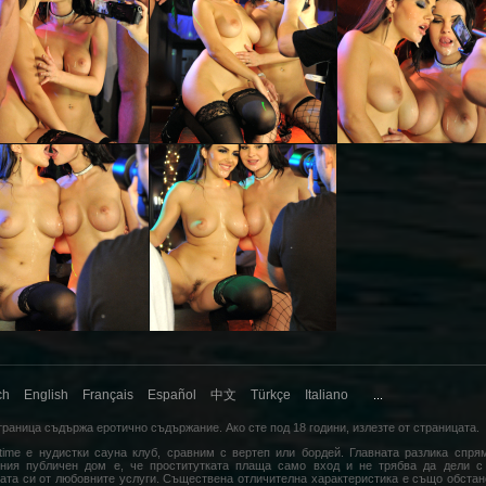
ch
English
Français
Español
中文
Türkçe
Italiano
...
траница съдържа еротично съдържание. Ако сте под 18 години,
излезте
от страницата.
time е нудистки сауна клуб, сравним с вертеп или бордей. Главната разлика спря
ния публичен дом е, че проститутката плаща само вход и не трябва да дели с
ата си от любовните услуги. Съществена отличителна характеристика е също обстан