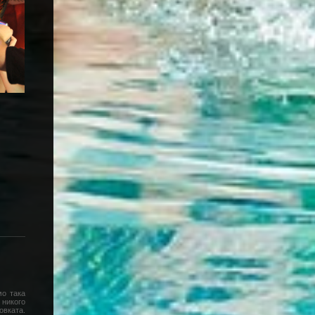
мо така
 никого
овката.