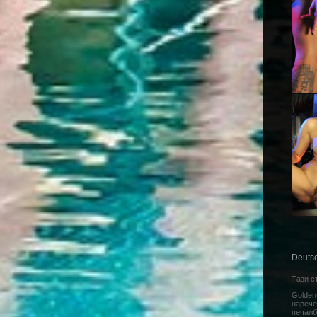
Deuts
Тази с
Golden
нарече
печалб