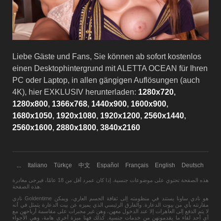
Liebe Gäste und Fans, Sie können ab sofort kostenlos
einen Desktophintergrund mit ALETTA OCEAN für Ihren
PC oder Laptop, in allen gängigen Auflösungen (auch
4K), hier EXKLUSIV herunterladen:
1280x720
,
1280x800
,
1366x768
,
1440x900
,
1600x900
,
1680x1050
,
1920x1080
,
1920x1200
,
2560x1440
,
2560x1600
,
2880x1800
,
3840x2160
Italiano
Türkçe
中文
Español
Français
English
Deutsch
...
هذه الصفحة تحتوي على موضوعات جنسية. إذا كان عمرد أقل من 18 عامًا،
فيرجى مغادرة
.
هذه الصفحة
نادي Goldentime هو نادي ساونا يستند في منظومته إلى ثقافة الجسم العاري، ويمكن
مقارنته بأي من بيوت الدعارة. والفارق الرئيسي الذي يميزه عن بيت الدعارة يتمثل في أنه
لا يتم الدفع إلى العاهرات إلا عند الدخول معهن، وهن غير مجبرات على مقاسمة أرباحهن مع
أي أحد لقاء ما يقدمونهن من خدمات جنسية. كذلك فهنا ميزة أخرى هامة، وهي الأجواء