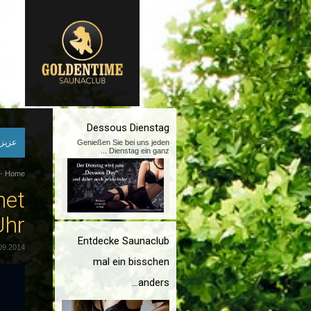
Dessous Dienstag
عزيزي
Genießen Sie bei uns jeden
...
Dienstag ein ganz
-
Home
net
Uhr
Entdecke Saunaclub
09.2014
mal ein bisschen
anders...