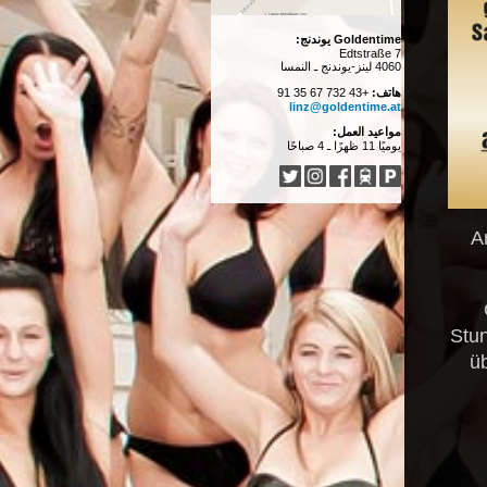
Goldentime يوندنج:
Edtstraße 7
4060 لينز-يوندنج ـ النمسا
هاتف:
+43 732 67 35 91
linz@goldentime.at
مواعيد العمل:
يوميًا 11 ظهرًا ـ 4 صباحًا
A
Stun
ü