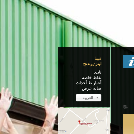
فيينا
لينز-يوندنج
نادى
نقاط خاصة
أخبار ط أحداث
صالة عرض
العربية