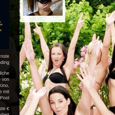
rnste
ding.
liche
e von
Kino,
e mit
Pool.
ste €
diert: