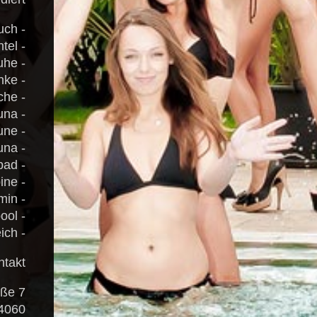
- Handtuch
- Bademantel
- Badeschuhe
- alkoholfreie Getränke
- Speisen aus der hauseigenen Küche
- Finnsauna
- Kräutersaune
- Biosauna
- Dampfbad
- Infrarotkabine
- Ruhebereich mit offenem Kamin
- Whirlpool
- Gartenanlage mit Pool, Outdoorsauna und Barbereich
takt:
aße 7
060 Leonding