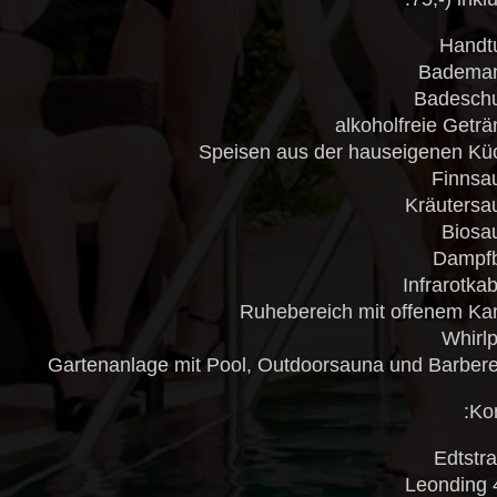
Kon
Edtstr
4